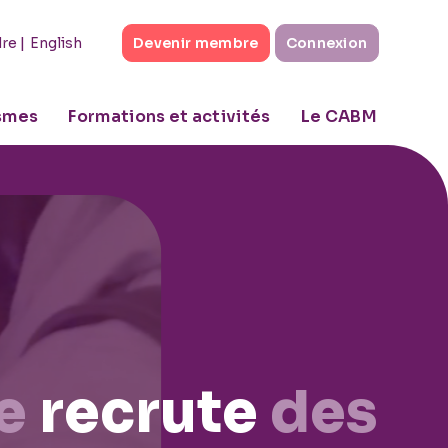
|
English
dre
Devenir membre
Connexion
ismes
Formations et activités
Le CABM
e
recrute
des