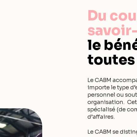
Du cou
savoir-
le bén
toutes
Le CABM accompa
importe le type d’
personnel ou sout
organisation. Cet
spécialisé (de c
d’affaires.
Le CABM se disti