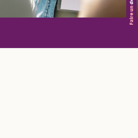
don
Faire un