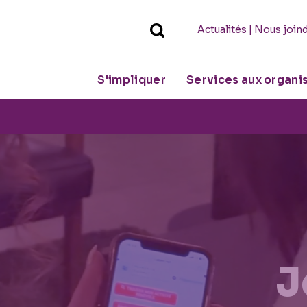
|
Actualités
Nous join
S'impliquer
Services aux organ
J