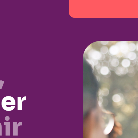
,
er
ir