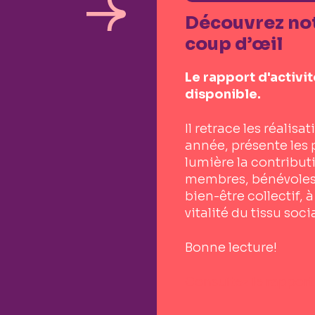
Découvrez not
coup d’œil
Le rapport d'activi
disponible.
Il retrace les réalisa
année, présente les 
lumière la contribu
membres, bénévoles
bien-être collectif, à
vitalité du tissu soc
Bonne lecture!
Consultez le rapport