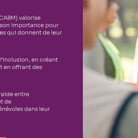
(CABM) valorise
à son importance pour
nes qui donnent de leur
l’inclusion, en créant
t en offrant des
raide entre
et de
énévoles dans leur