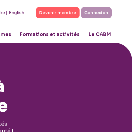
|
English
dre
Devenir membre
Connexion
ismes
Formations et activités
Le CABM
à
e
tés
uté !