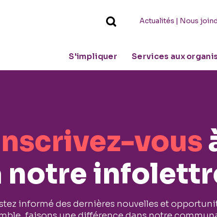
|
Actualités
Nous join
S'impliquer
Services aux organ
Inscrivez-vous
 notre infolettr
stez informé des dernières nouvelles et opportuni
mble, faisons une différence dans notre communa