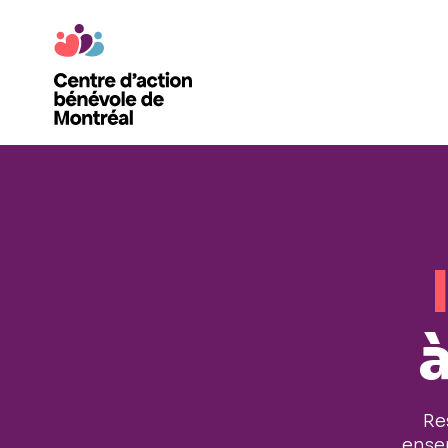
à
Re
ense