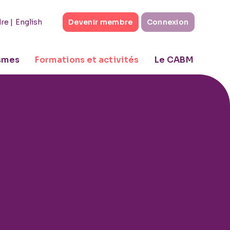
|
English
dre
Devenir membre
Connexion
ismes
Formations et activités
Le CABM