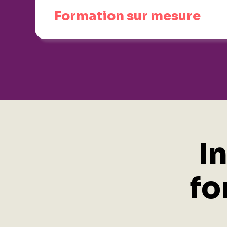
Formation sur mesure
I
fo