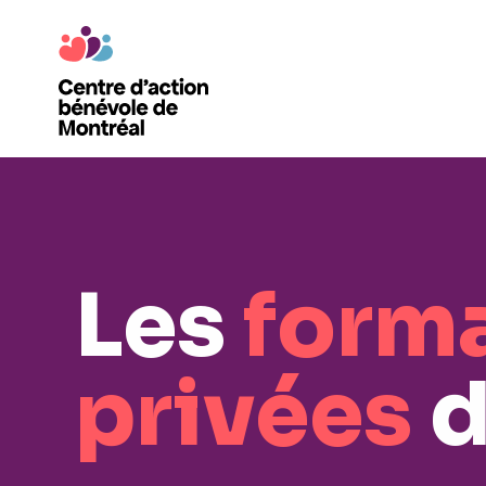
Les
form
privées
d