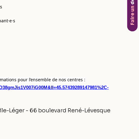
don
es
Faire un
pant·e·s
rmations pour l’ensemble de nos centres :
vD38gmJis1V007iG00M&ll=45.57439289147981%2C-
ile-Léger - 66 boulevard René-Lévesque