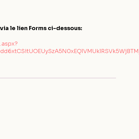
 via le lien Forms ci-dessous:
.aspx?
dd6xtCSitUOEUySzA5N0xEQlVMUklRSVk5WjBTMj