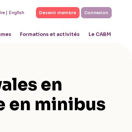
|
English
dre
Devenir membre
Connexion
ismes
Formations et activités
Le CABM
vales en
e en minibus