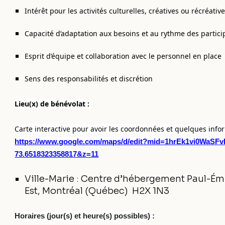
Intérêt pour les activités culturelles, créatives ou récréativ
Capacité d’adaptation aux besoins et au rythme des partici
Esprit d’équipe et collaboration avec le personnel en place
Sens des responsabilités et discrétion
Lieu(x) de bénévolat :
Carte interactive pour avoir les coordonnées et quelques info
https://www.google.com/maps/d/edit?mid=1hrEk1vi0WaSF
73.6518323358817&z=11
Ville-Marie : Centre d’hébergement Paul-Ém
Est, Montréal (Québec) H2X 1N3
Horaires (jour(s) et heure(s) possibles) :