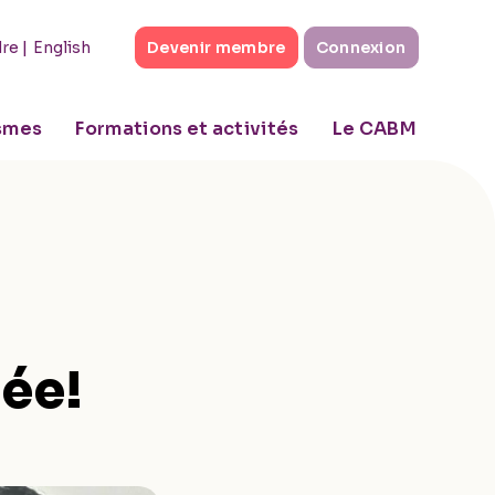
|
English
dre
Devenir membre
Connexion
ismes
Formations et activités
Le CABM
gée!