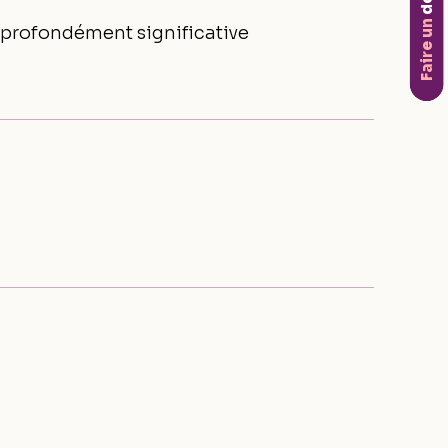
don
Faire un
 profondément significative