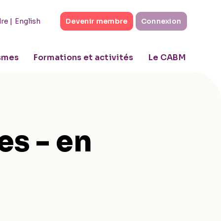
|
English
dre
Devenir membre
Connexion
ismes
Formations et activités
Le CABM
es - en