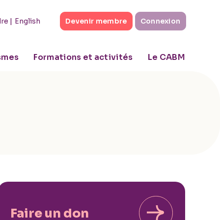
|
English
dre
Devenir membre
Connexion
ismes
Formations et activités
Le CABM
Faire un don