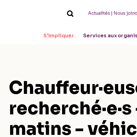
|
Actualités
Nous join
S'impliquer
Services aux organ
Chauffeur·eus
recherché·e·s 
matins - véhic