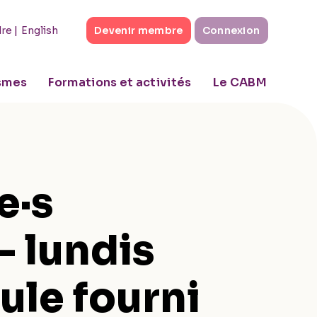
|
English
dre
Devenir membre
Connexion
ismes
Formations et activités
Le CABM
e·s
- lundis
ule fourni