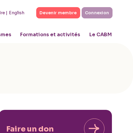
|
English
dre
Devenir membre
Connexion
ismes
Formations et activités
Le CABM
Faire un don