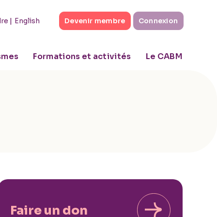
|
English
dre
Devenir membre
Connexion
ismes
Formations et activités
Le CABM
Faire un don