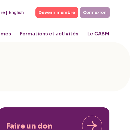
|
English
dre
Devenir membre
Connexion
ismes
Formations et activités
Le CABM
Faire un don