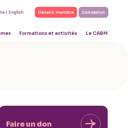
|
English
dre
Devenir membre
Connexion
ismes
Formations et activités
Le CABM
Faire un don