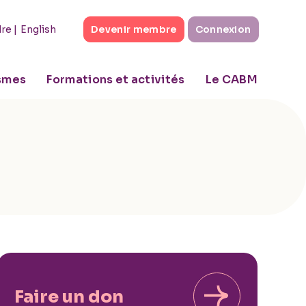
|
English
dre
Devenir membre
Connexion
ismes
Formations et activités
Le CABM
Faire un don