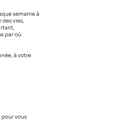
haque semaine à
 des vies,
rtant,
as par où
nnée, à votre
 pour vous