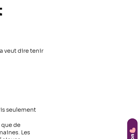
t
 veut dire tenir
ois seulement
t que de
maines. Les