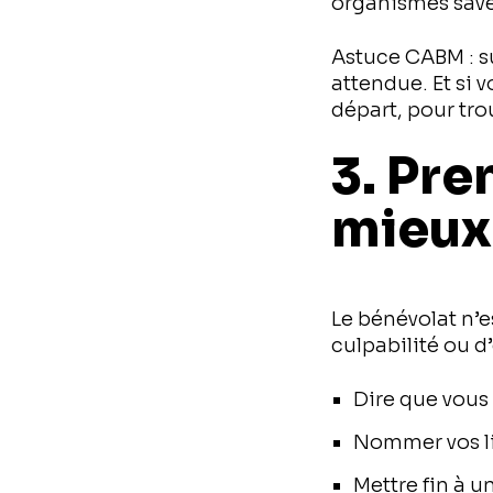
organismes save
Astuce CABM : su
attendue. Et si 
départ, pour tr
3. Pre
mieux
Le bénévolat n’e
culpabilité ou d
Dire que vous
Nommer vos l
Mettre fin à 