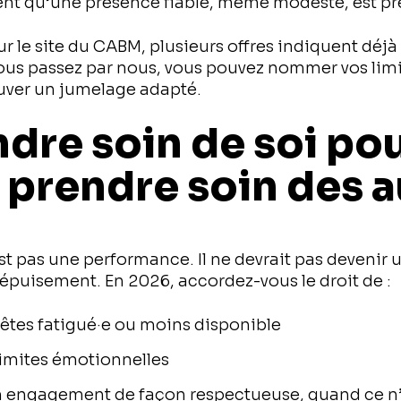
nt qu’une présence fiable, même modeste, est pr
r le site du CABM, plusieurs offres indiquent déjà
vous passez par nous, vous pouvez nommer vos limi
ouver un jumelage adapté.
ndre soin de soi po
 prendre soin des a
st pas une performance. Il ne devrait pas devenir 
’épuisement. En 2026, accordez-vous le droit de :
 êtes fatigué·e ou moins disponible
imites émotionnelles
un engagement de façon respectueuse, quand ce n’e