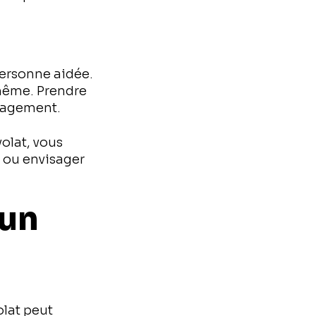
personne aidée.
-même. Prendre
ngagement.
volat, vous
, ou envisager
 un
olat peut