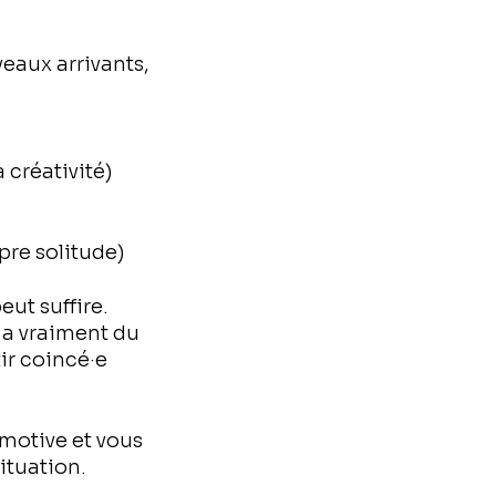
veaux arrivants,
 créativité)
pre solitude)
ut suffire.
 a vraiment du
tir coincé·e
 motive et vous
situation.