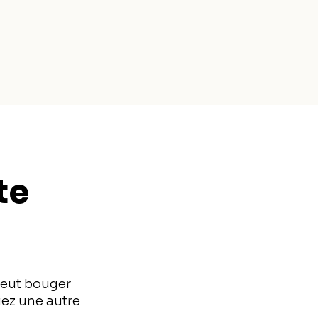
te
veut bouger
iez une autre