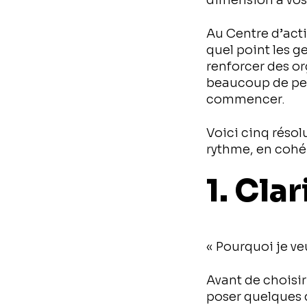
dimension à vos
Au Centre d’act
quel point les g
renforcer des or
beaucoup de per
commencer.
Voici cinq résol
rythme, en cohé
1. Cla
« Pourquoi je v
Avant de choisi
poser quelques 