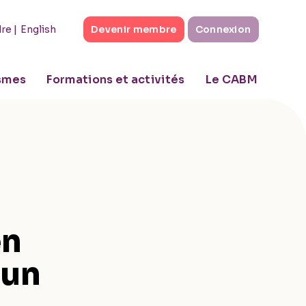
|
English
dre
Devenir membre
Connexion
ismes
Formations et activités
Le CABM
en
 un