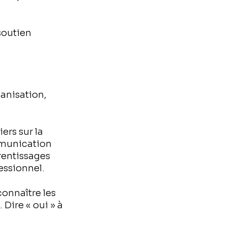
soutien
anisation,
ers sur la
mmunication
prentissages
essionnel.
connaître les
 Dire « oui » à