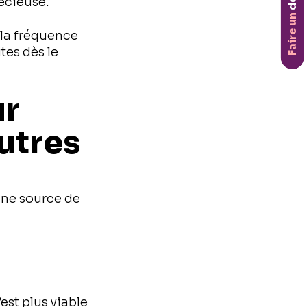
don
écieuse.
Faire un
 la fréquence
tes dès le
ur
utres
une source de
st plus viable