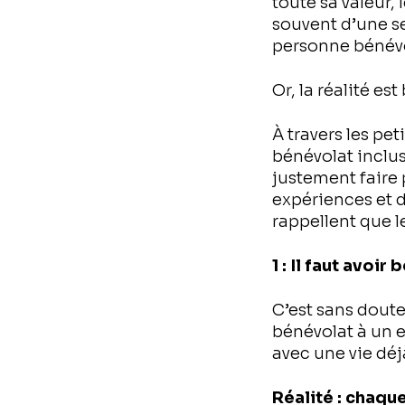
toute sa valeur,
souvent d’une se
personne bénévo
Or, la réalité es
À travers les pe
bénévolat inclus
justement faire 
expériences et d
rappellent que l
1 : Il faut avo
C’est sans doute
bénévolat à un 
avec une vie déj
Réalité : chaqu