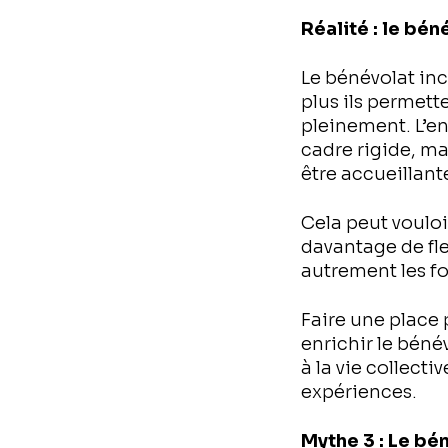
Réalité : le bén
Le bénévolat incl
plus ils permet
pleinement. L’e
cadre rigide, ma
être accueillant
Cela peut vouloir
davantage de fle
autrement les f
Faire une place p
enrichir le béné
à la vie collecti
expériences.
Mythe 3 : Le bé