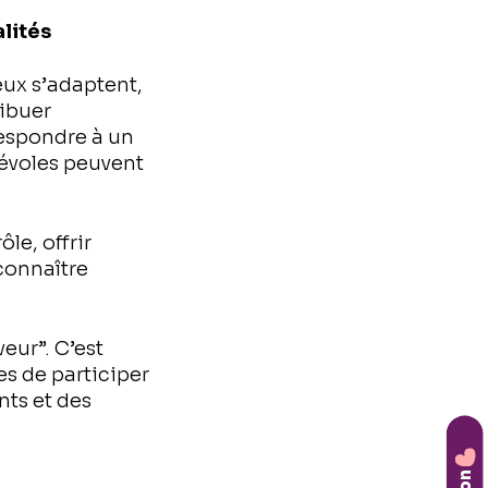
alités
ieux s’adaptent,
ribuer
respondre à un
névoles peuvent
le, offrir
connaître
veur”. C’est
es de participer
ents et des