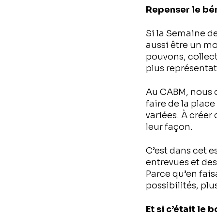
Repenser le bé
Si la Semaine d
aussi être un m
pouvons, collect
plus représentati
Au CABM, nous cr
faire de la plac
variées. À créer
leur façon.
C’est dans cet e
entrevues et des 
Parce qu’en fais
possibilités, plu
Et si c’était l