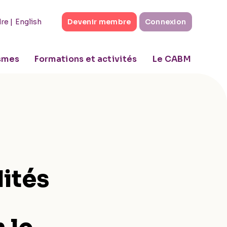
|
English
dre
Devenir membre
Connexion
ismes
Formations et activités
Le CABM
lités