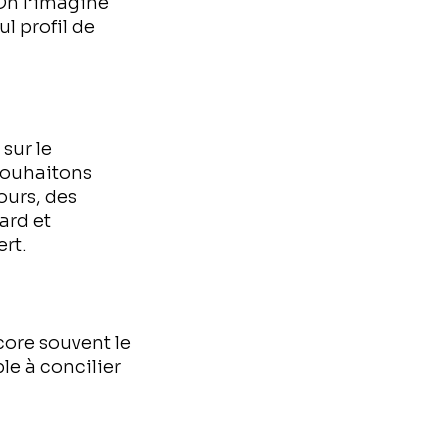
 On l’imagine
l profil de
sur le
 souhaitons
ours, des
ard et
ert.
core souvent le
le à concilier