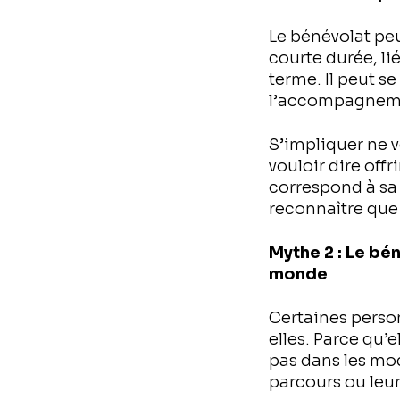
Le bénévolat peu
courte durée, l
terme. Il peut se
l’accompagnemen
S’impliquer ne 
vouloir dire off
correspond à sa r
reconnaître que 
Mythe 2 : Le bé
monde
Certaines person
elles. Parce qu’
pas dans les mod
parcours ou leur