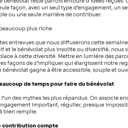
 le bénévolat reste parfois entouré d’idées reçues.
ule façon, avec un seul type d’engagement, un seu
le ou une seule manière de contribuer.
t beaucoup plus riche.
tites entrevues que nous diffuserons cette semaine 
if et le bénévolat plus insolite ou diversifié, nous
place à cette diversité. Mettre en lumière des parc
es façons de s’impliquer qui élargissent notre reg
e bénévolat gagne à être accessible, souple et ouv
ir beaucoup de temps pour faire du bénévolat
 l’un des mythes les plus répandus. On associe en
engagement important, régulier, presque impossib
à bien remplie.
e contribution compte