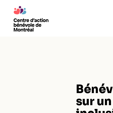
Bénévo
sur u