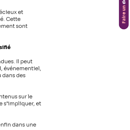
don
Faire un
écieux et
é. Cette
gement sont
sifié
dues. Il peut
l, événementiel,
ou dans des
ntenus sur le
e s’impliquer, et
 enfin dans une