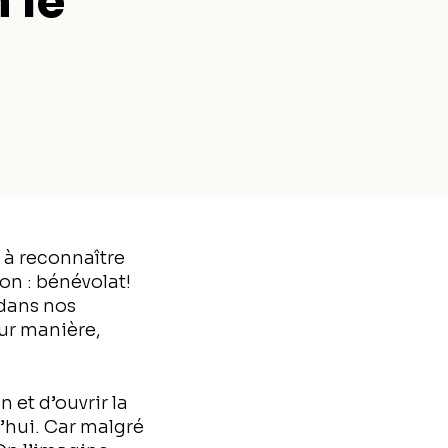
n le
e à reconnaître
on : bénévolat!
 dans nos
ur manière,
 et d’ouvrir la
’hui. Car malgré