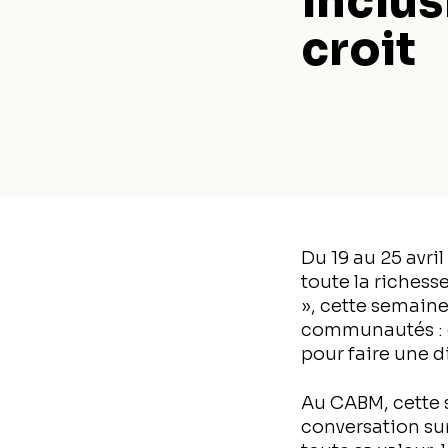
inclus
croit
Du 19 au 25 avri
toute la richess
», cette semaine
communautés : c
pour faire une d
Au CABM, cette s
conversation su