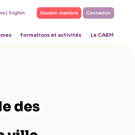
|
English
dre
Devenir membre
Connexion
ismes
Formations et activités
Le CABM
le des