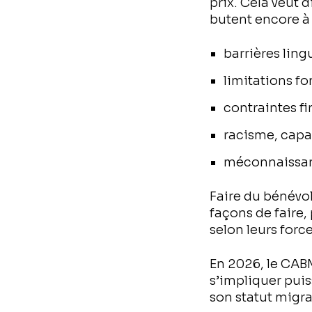
prix. Cela veut d
butent encore à 
barrières ling
limitations f
contraintes fi
racisme, capa
méconnaissan
Faire du bénévola
façons de faire,
selon leurs force
En 2026, le CAB
s’impliquer puis
son statut migra