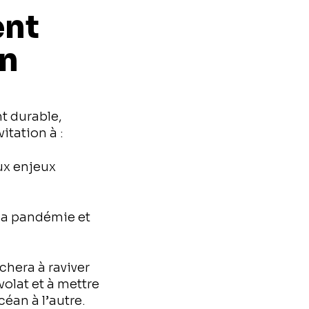
ent
on
t durable,
itation à :
ux enjeux
la pandémie et
hera à raviver
volat et à mettre
éan à l’autre.