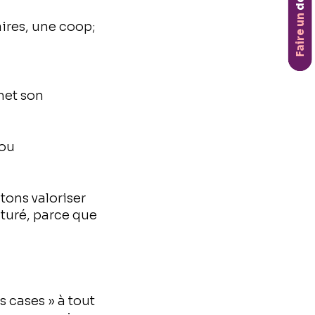
don
Faire un
ires, une coop;
met son
 ou
tons valoriser
turé, parce que
s cases » à tout