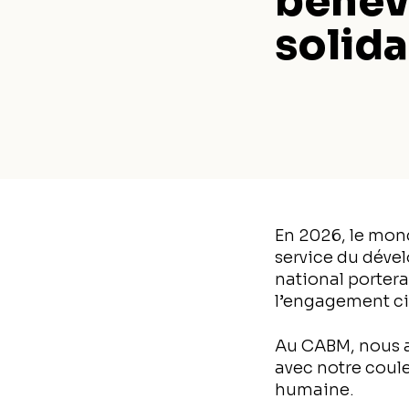
bénévo
solida
En 2026, le mon
service du déve
national porter
l’engagement cit
Au CABM, nous a
avec notre coule
humaine.