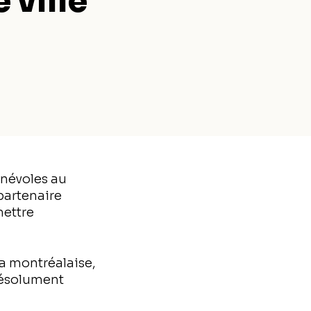
 ville
énévoles au
partenaire
mettre
a montréalaise,
 résolument