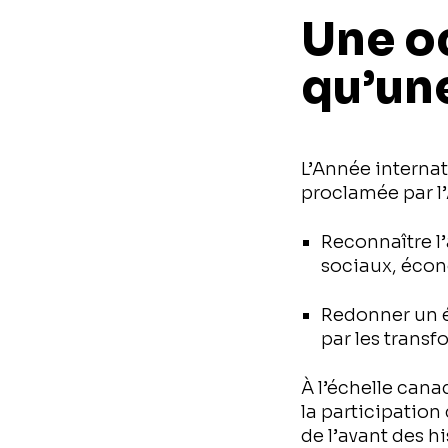
Une oc
qu’une
L’Année interna
proclamée par l’
Reconnaître l
sociaux, éco
Redonner un é
par les transf
À l’échelle can
la participation
de l’avant des h