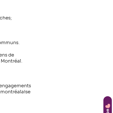
ches;
 communs.
iens de
à Montréal.
s engagements
é montréalaise