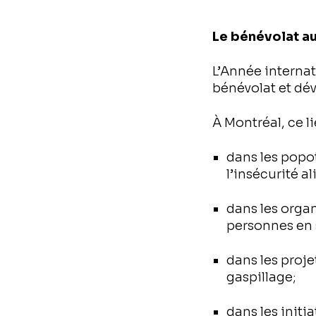
Le bénévolat a
L’Année internat
bénévolat et dé
À Montréal, ce li
dans les popo
l’insécurité a
dans les orga
personnes en 
dans les proje
gaspillage;
dans les initi