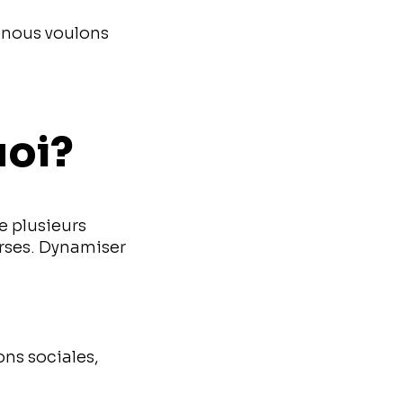
, nous voulons
uoi?
le plusieurs
verses. Dynamiser
ions sociales,