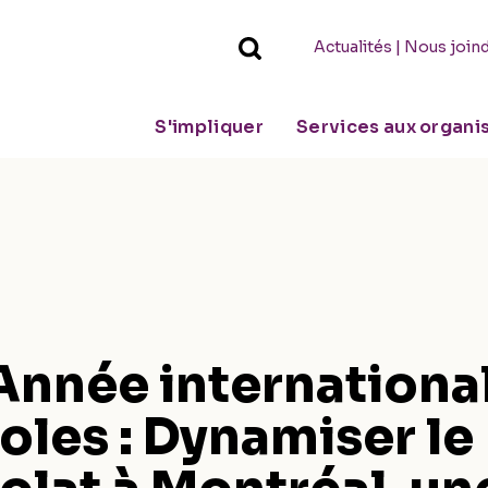
|
Actualités
Nous join
S'impliquer
Services aux organ
Année internationa
les : Dynamiser le